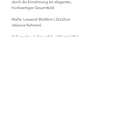
durch die Einrahmung ein elegantes,
hochwertiges Gesamtbild.
Maße: Leiwand 30x30cm ( 32x32cm
inklusive Rahmen).
Kalligraphie: Subhanallah - Alhamdulillah -
Allahu Akbar.
PRODUKTINFO
3x Leinwand in Schattenfuge gesetzt,
Größe 32x32cm, ohne Deko.
incl. VAT plus shipping costs
imprint
data protection
Terms and Conditions
contact